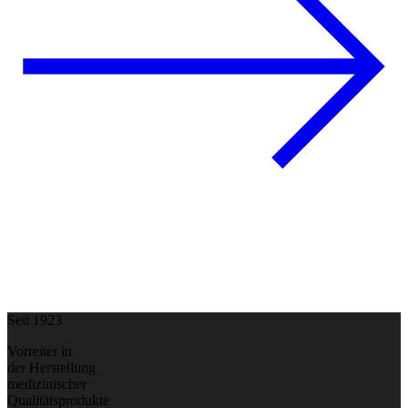
Seit 1923
Vorreiter in
der Herstellung
medizinischer
Qualitätsprodukte