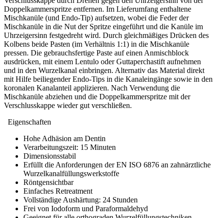
Verschlusskappe durch Drehen gegen den Uhrzeigersinn von der
Doppelkammerspritze entfernen. Im Lieferumfang enthaltene
Mischkanüle (und Endo-Tip) aufsetzen, wobei die Feder der
Mischkanüle in die Nut der Spritze eingeführt und die Kanüle im
Uhrzeigersinn festgedreht wird. Durch gleichmäßiges Drücken des
Kolbens beide Pasten (im Verhältnis 1:1) in die Mischkanüle
pressen. Die gebrauchsfertige Paste auf einen Anmischblock
ausdrücken, mit einem Lentulo oder Guttaperchastift aufnehmen
und in den Wurzelkanal einbringen. Alternativ das Material direkt
mit Hilfe beiliegender Endo-Tips in die Kanaleingänge sowie in den
koronalen Kanalanteil applizieren. Nach Verwendung die
Mischkanüle abziehen und die Doppelkammerspritze mit der
Verschlusskappe wieder gut verschließen.
Eigenschaften
Hohe Adhäsion am Dentin
Verarbeitungszeit: 15 Minuten
Dimensionsstabil
Erfüllt die Anforderungen der EN ISO 6876 an zahnärztliche
Wurzelkanalfüllungswerkstoffe
Röntgensichtbar
Einfaches Retreatment
Vollständige Aushärtung: 24 Stunden
Frei von Iodoform und Paraformaldehyd
Geeignet für alle orthograden Wurzelfüllungstechniken