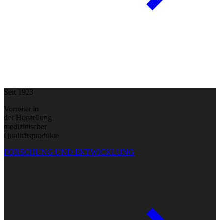
Seit 1923
Vorreiter in
der Herstellung
medizinischer
Qualitätsprodukte
FORSCHUNG UND ENTWICKLUNG