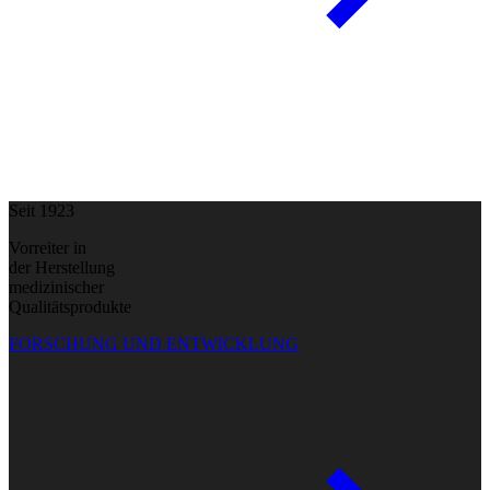
Seit 1923
Vorreiter in
der Herstellung
medizinischer
Qualitätsprodukte
FORSCHUNG UND ENTWICKLUNG