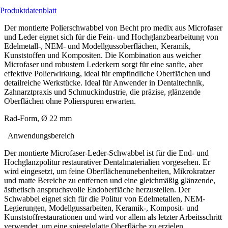
Produktdatenblatt
Der montierte Polierschwabbel von Becht pro medix aus Microfaser
und Leder eignet sich für die Fein- und Hochglanzbearbeitung von
Edelmetall-, NEM- und Modellgussoberflächen, Keramik,
Kunststoffen und Kompositen. Die Kombination aus weicher
Microfaser und robustem Lederkern sorgt für eine sanfte, aber
effektive Polierwirkung, ideal für empfindliche Oberflächen und
detailreiche Werkstücke. Ideal für Anwender in Dentaltechnik,
Zahnarztpraxis und Schmuckindustrie, die präzise, glänzende
Oberflächen ohne Polierspuren erwarten.
Rad-Form, Ø 22 mm
Anwendungsbereich
Der montierte Microfaser-Leder-Schwabbel ist für die End- und
Hochglanzpolitur restaurativer Dentalmaterialien vorgesehen. Er
wird eingesetzt, um feine Oberflächenunebenheiten, Mikrokratzer
und matte Bereiche zu entfernen und eine gleichmäßig glänzende,
ästhetisch anspruchsvolle Endoberfläche herzustellen. Der
Schwabbel eignet sich für die Politur von Edelmetallen, NEM-
Legierungen, Modellgussarbeiten, Keramik-, Komposit- und
Kunststoffrestaurationen und wird vor allem als letzter Arbeitsschritt
verwendet, um eine spiegelglatte Oberfläche zu erzielen.