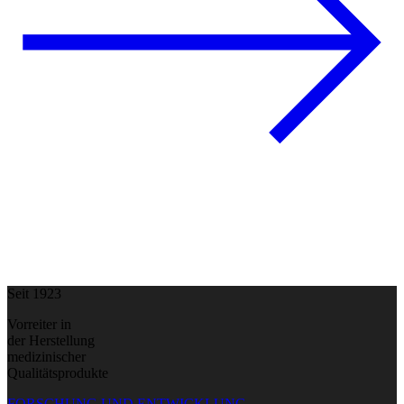
Seit 1923
Vorreiter in
der Herstellung
medizinischer
Qualitätsprodukte
FORSCHUNG UND ENTWICKLUNG