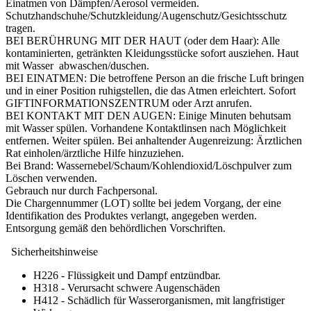
Einatmen von Dämpfen/Aerosol vermeiden.
Schutzhandschuhe/Schutzkleidung/Augenschutz/Gesichtsschutz
tragen.
BEI BERÜHRUNG MIT DER HAUT (oder dem Haar): Alle
kontaminierten, getränkten Kleidungsstücke sofort ausziehen. Haut
mit Wasser abwaschen/duschen.
BEI EINATMEN: Die betroffene Person an die frische Luft bringen
und in einer Position ruhigstellen, die das Atmen erleichtert. Sofort
GIFTINFORMATIONSZENTRUM oder Arzt anrufen.
BEI KONTAKT MIT DEN AUGEN: Einige Minuten behutsam
mit Wasser spülen. Vorhandene Kontaktlinsen nach Möglichkeit
entfernen. Weiter spülen. Bei anhaltender Augenreizung: Ärztlichen
Rat einholen/ärztliche Hilfe hinzuziehen.
Bei Brand: Wassernebel/Schaum/Kohlendioxid/Löschpulver zum
Löschen verwenden.
Gebrauch nur durch Fachpersonal.
Die Chargennummer (LOT) sollte bei jedem Vorgang, der eine
Identifikation des Produktes verlangt, angegeben werden.
Entsorgung gemäß den behördlichen Vorschriften.
Sicherheitshinweise
H226 - Flüssigkeit und Dampf entzündbar.
H318 - Verursacht schwere Augenschäden
H412 - Schädlich für Wasserorganismen, mit langfristiger