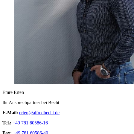
Emre Erten
Ihr Ansprechpartner bei Becht
E-Mail:
erten@alfredbecht.de
Tel.:
+49 781 60586-16
Fax:
+49 781 60586-40